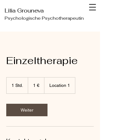
Lilia Grouneva
Psychologische Psychotherapeutin
Einzeltherapie
1
Euro
1 Std.
1
1 €
Location 1
S
t
d
Weiter